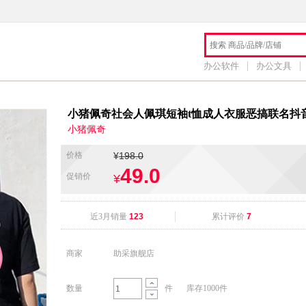
办公软件
办公文具
小猪佩奇社会人佩琪短袖t恤成人衣服恶搞联名抖音
小猪佩奇
价格
¥
198.0
49.0
促销价
¥
近3月销量
123
累计评价
7
商家
助采旗舰店
数量
件
库存1000件