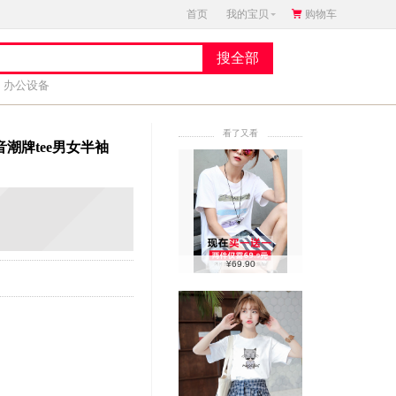
首页
我的宝贝
购物车
办公设备
看了又看
潮牌tee男女半袖
¥69.90