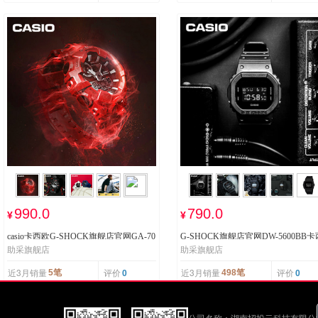
990.0
790.0
¥
¥
casio卡西欧G-SHOCK旗舰店官网GA-70
G-SHOCK旗舰店官网DW-5600BB卡
助采旗舰店
助采旗舰店
0运动男士电子手表男表gshock
欧运动防水男士手表方块gshock
近3月销量
评价
近3月销量
评价
5笔
498笔
0
0