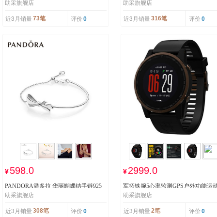
助采旗舰店
助采旗舰店
P智控落地扇
近3月销量
评价
近3月销量
评价
73笔
316笔
0
0
598.0
2999.0
¥
¥
PANDORA潘多拉 华丽蝴蝶结手链925
军拓铁腕5心率监测GPS户外功能运
助采旗舰店
助采旗舰店
银手链597242CZ气质时尚简约女
航智能手表铁人三项马拉松表
近3月销量
评价
近3月销量
评价
308笔
2笔
0
0