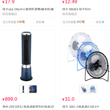
17.9
12.49
¥
¥
得力/deli 100g办公耐用乳胶圈/橡皮筋/橡
得力 9864ES 快干印台
助采旗舰店
助采旗舰店
胶圈/牛皮筋 财务用品 办公用品
近3月销量
评价
近3月销量
评价
148笔
262笔
0
0
899.0
31.0
¥
¥
美的 ZDF10PXJ 电风扇家用无叶风扇AP
得力 3682 小电风扇/USB 6寸